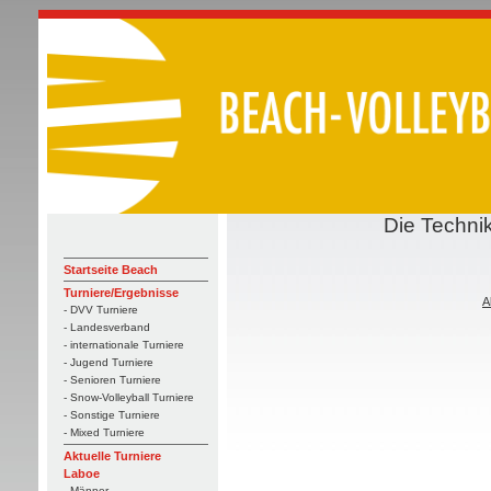
Die Technik
Startseite Beach
Turniere/Ergebnisse
A
- DVV Turniere
- Landesverband
- internationale Turniere
- Jugend Turniere
- Senioren Turniere
- Snow-Volleyball Turniere
- Sonstige Turniere
- Mixed Turniere
Aktuelle Turniere
Laboe
- Männer