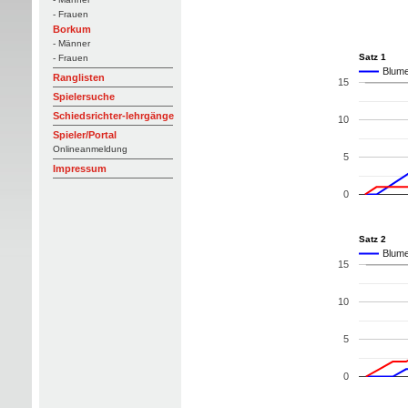
- Frauen
Borkum
- Männer
Satz 1
- Frauen
Blume
Ranglisten
15
Spielersuche
Schiedsrichter-lehrgänge
10
Spieler/Portal
Onlineanmeldung
5
Impressum
0
Satz 2
Blume
15
10
5
0