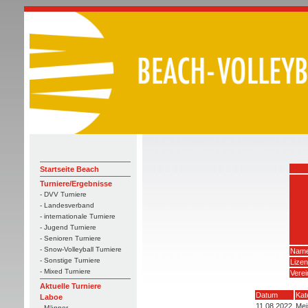
Startseite Beach
Turniere/Ergebnisse
- DVV Turniere
- Landesverband
- internationale Turniere
- Jugend Turniere
- Senioren Turniere
- Snow-Volleyball Turniere
Name
- Sonstige Turniere
Lize
- Mixed Turniere
Verei
Aktuelle Turniere
Datum
Kat
Laboe
11.08.2022
Mei
- Männer