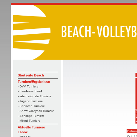
Startseite Beach
Turniere/Ergebnisse
- DVV Turniere
- Landesverband
- internationale Turniere
- Jugend Turniere
- Senioren Turniere
- Snow-Volleyball Turniere
- Sonstige Turniere
- Mixed Turniere
Aktuelle Turniere
Datum
Laboe
27.07.
- Männer