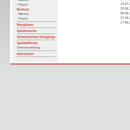
13.07.
- Frauen
23.06.
Borkum
09.06.
- Männer
27.04.
- Frauen
17.06.
Ranglisten
Spielersuche
Schiedsrichter-lehrgänge
Spieler/Portal
Onlineanmeldung
Impressum