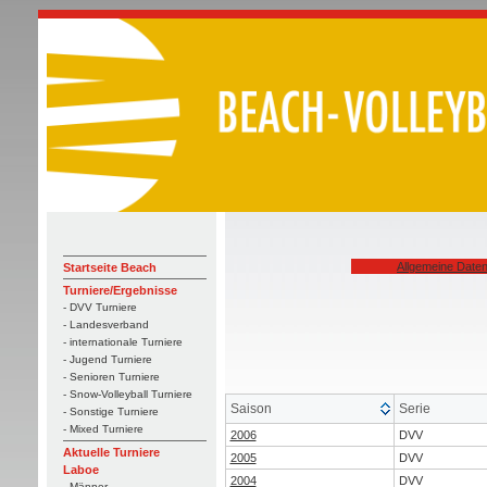
Allgemeine Date
Startseite Beach
Turniere/Ergebnisse
- DVV Turniere
- Landesverband
- internationale Turniere
- Jugend Turniere
- Senioren Turniere
- Snow-Volleyball Turniere
Saison
Serie
- Sonstige Turniere
- Mixed Turniere
2006
DVV
Aktuelle Turniere
2005
DVV
Laboe
2004
DVV
- Männer