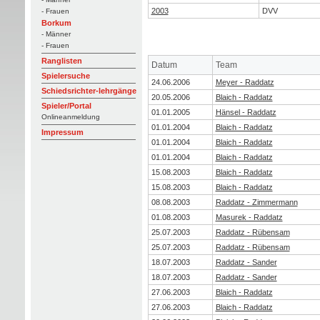
2003
DVV
- Frauen
Borkum
- Männer
- Frauen
Ranglisten
Datum
Team
Spielersuche
24.06.2006
Meyer - Raddatz
Schiedsrichter-lehrgänge
20.05.2006
Blaich - Raddatz
Spieler/Portal
01.01.2005
Hänsel - Raddatz
Onlineanmeldung
01.01.2004
Blaich - Raddatz
Impressum
01.01.2004
Blaich - Raddatz
01.01.2004
Blaich - Raddatz
15.08.2003
Blaich - Raddatz
15.08.2003
Blaich - Raddatz
08.08.2003
Raddatz - Zimmermann
01.08.2003
Masurek - Raddatz
25.07.2003
Raddatz - Rübensam
25.07.2003
Raddatz - Rübensam
18.07.2003
Raddatz - Sander
18.07.2003
Raddatz - Sander
27.06.2003
Blaich - Raddatz
27.06.2003
Blaich - Raddatz