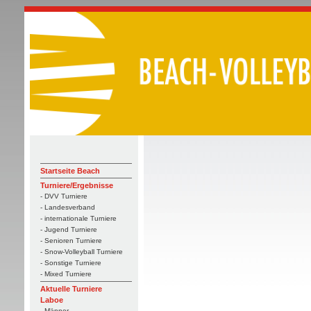
Startseite Beach
Turniere/Ergebnisse
- DVV Turniere
- Landesverband
- internationale Turniere
- Jugend Turniere
- Senioren Turniere
- Snow-Volleyball Turniere
- Sonstige Turniere
- Mixed Turniere
Aktuelle Turniere
Laboe
- Männer