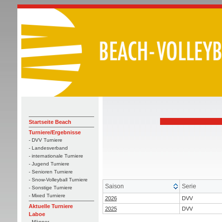
Startseite Beach
Turniere/Ergebnisse
- DVV Turniere
- Landesverband
- internationale Turniere
- Jugend Turniere
- Senioren Turniere
- Snow-Volleyball Turniere
Saison
Serie
- Sonstige Turniere
- Mixed Turniere
2026
DVV
Aktuelle Turniere
2025
DVV
Laboe
- Männer