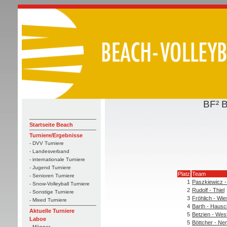
BF² 
Startseite Beach
Turniere/Ergebnisse
- DVV Turniere
- Landesverband
- internationale Turniere
- Jugend Turniere
Platz
Team
- Senioren Turniere
1
Paszkiewicz -
- Snow-Volleyball Turniere
2
Rudolf - Thiel
- Sonstige Turniere
3
Fröhlich - Wi
- Mixed Turniere
4
Barth - Hausc
Aktuelle Turniere
5
Betzien - Wes
Laboe
5
Böttcher - Ne
- Männer