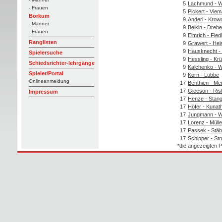
5
Lachmund - W
- Frauen
5
Pickert - Vie
Borkum
9
Anderl - Krow
- Männer
9
Belkin - Dreb
- Frauen
9
Elmrich - Fied
Ranglisten
9
Grawert - Hei
9
Hausknecht -
Spielersuche
9
Hessling - Kr
Schiedsrichter-lehrgänge
9
Kalchenko - 
Spieler/Portal
9
Korn - Lübbe
Onlineanmeldung
17
Benthien - Me
17
Gleeson - Ris
Impressum
17
Henze - Stan
17
Höfer - Kunat
17
Jungmann - W
17
Lorenz - Mülle
17
Passek - Stä
17
Schipper - St
*die angezeigten P