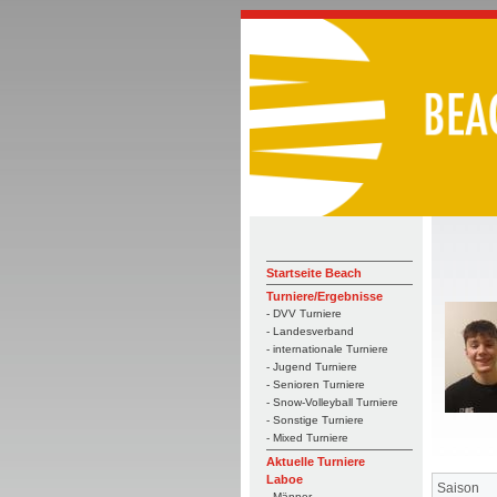
Startseite Beach
Turniere/Ergebnisse
- DVV Turniere
- Landesverband
- internationale Turniere
- Jugend Turniere
- Senioren Turniere
- Snow-Volleyball Turniere
- Sonstige Turniere
- Mixed Turniere
Aktuelle Turniere
Laboe
Saison
- Männer