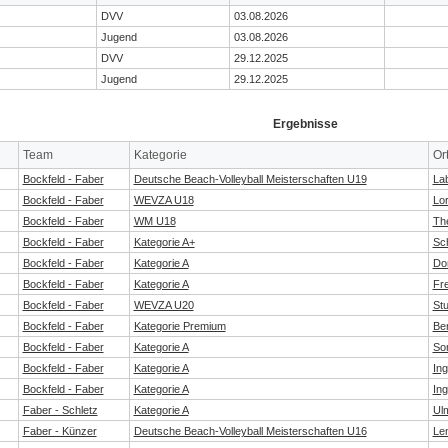
DVV
03.08.2026
Jugend
03.08.2026
DVV
29.12.2025
Jugend
29.12.2025
Ergebnisse
Team
Kategorie
Or
Bockfeld - Faber
Deutsche Beach-Volleyball Meisterschaften U19
La
Bockfeld - Faber
WEVZA U18
Lo
Bockfeld - Faber
WM U18
Th
Bockfeld - Faber
Kategorie A+
Sc
Bockfeld - Faber
Kategorie A
Do
Bockfeld - Faber
Kategorie A
Fre
Bockfeld - Faber
WEVZA U20
Stu
Bockfeld - Faber
Kategorie Premium
Ber
Bockfeld - Faber
Kategorie A
So
Bockfeld - Faber
Kategorie A
Ing
Bockfeld - Faber
Kategorie A
Ing
Faber - Schletz
Kategorie A
Ul
Faber - Künzer
Deutsche Beach-Volleyball Meisterschaften U16
Le