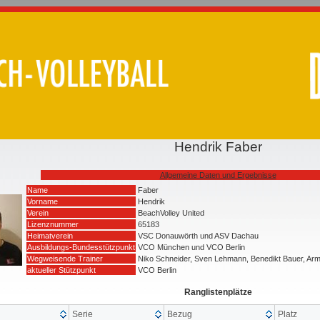
Hendrik Faber
Allgemeine Daten und Ergebnisse
Name
Faber
Vorname
Hendrik
Verein
BeachVolley United
Lizenznummer
65183
Heimatverein
VSC Donauwörth und ASV Dachau
Ausbildungs-Bundesstützpunkt
VCO München und VCO Berlin
Wegweisende Trainer
Niko Schneider, Sven Lehmann, Benedikt Bauer, Armin
aktueller Stützpunkt
VCO Berlin
Ranglistenplätze
Serie
Bezug
Platz