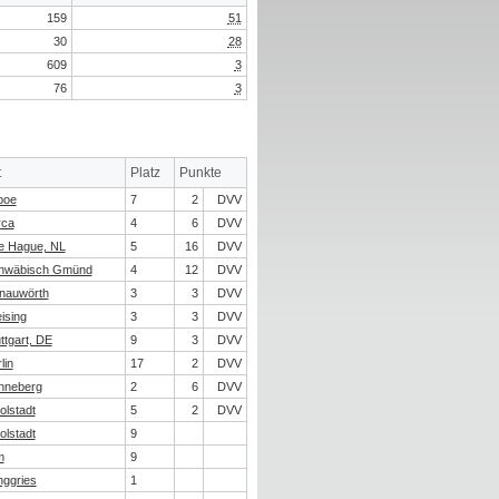
159
51
30
28
609
3
76
3
t
Platz
Punkte
boe
7
2
DVV
rca
4
6
DVV
e Hague, NL
5
16
DVV
hwäbisch Gmünd
4
12
DVV
nauwörth
3
3
DVV
ising
3
3
DVV
ttgart, DE
9
3
DVV
lin
17
2
DVV
nneberg
2
6
DVV
olstadt
5
2
DVV
olstadt
9
m
9
nggries
1