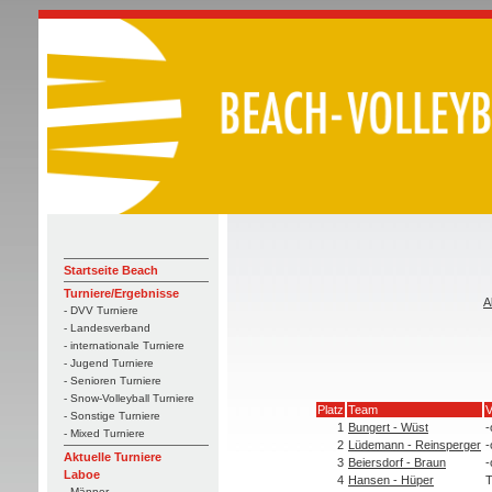
Startseite Beach
Turniere/Ergebnisse
A
- DVV Turniere
- Landesverband
- internationale Turniere
- Jugend Turniere
- Senioren Turniere
- Snow-Volleyball Turniere
Platz
Team
V
- Sonstige Turniere
1
Bungert - Wüst
-
- Mixed Turniere
2
Lüdemann - Reinsperger
-
Aktuelle Turniere
3
Beiersdorf - Braun
-
Laboe
4
Hansen - Hüper
T
- Männer