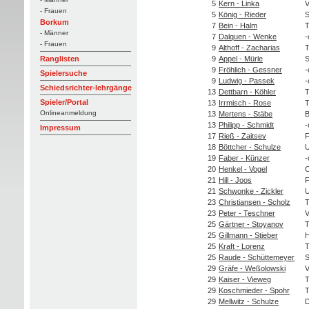
5
Kern - Linka
V
- Frauen
5
König - Rieder
S
Borkum
7
Bein - Halm
T
- Männer
7
Dalquen - Wenke
-
- Frauen
9
Althoff - Zacharias
T
9
Appel - Mürle
S
Ranglisten
9
Fröhlich - Gessner
-
Spielersuche
9
Ludwig - Passek
-
Schiedsrichter-lehrgänge
13
Dettbarn - Köhler
T
Spieler/Portal
13
Irrmisch - Rose
T
Onlineanmeldung
13
Mertens - Stäbe
B
13
Philipp - Schmidt
-
Impressum
17
Rieß - Zaitsev
F
18
Böttcher - Schulze
U
19
Faber - Künzer
-
20
Henkel - Vogel
O
21
Hill - Joos
F
21
Schwonke - Zickler
U
23
Christiansen - Scholz
T
23
Peter - Teschner
V
25
Gärtner - Stoyanov
T
25
Gillmann - Stieber
H
25
Kraft - Lorenz
T
25
Raude - Schüttemeyer
S
29
Gräfe - Weßolowski
V
29
Kaiser - Vieweg
T
29
Koschmieder - Spohr
T
29
Mellwitz - Schulze
D