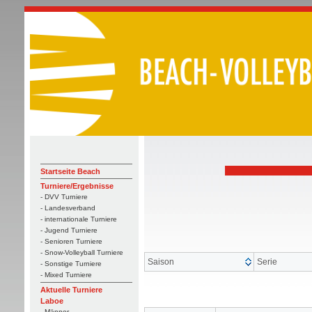
Startseite Beach
Turniere/Ergebnisse
- DVV Turniere
- Landesverband
- internationale Turniere
- Jugend Turniere
- Senioren Turniere
- Snow-Volleyball Turniere
Saison
Serie
- Sonstige Turniere
- Mixed Turniere
Aktuelle Turniere
Laboe
- Männer