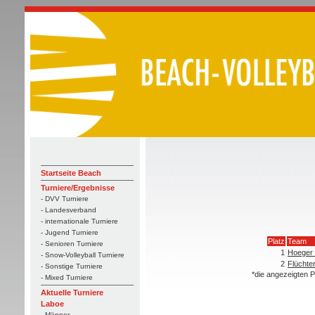
Startseite Beach
Turniere/Ergebnisse
- DVV Turniere
- Landesverband
- internationale Turniere
- Jugend Turniere
Platz
Team
- Senioren Turniere
1
Hoeger 
- Snow-Volleyball Turniere
2
Flüchte
- Sonstige Turniere
*die angezeigten P
- Mixed Turniere
Aktuelle Turniere
Laboe
- Männer