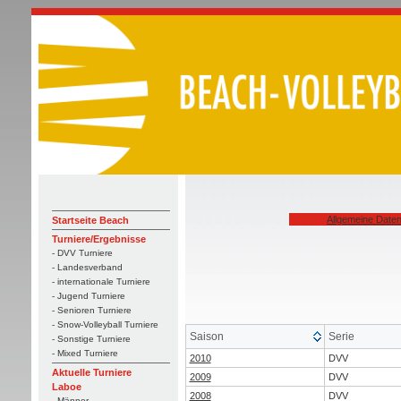
Allgemeine Date
Startseite Beach
Turniere/Ergebnisse
- DVV Turniere
- Landesverband
- internationale Turniere
- Jugend Turniere
- Senioren Turniere
- Snow-Volleyball Turniere
Saison
Serie
- Sonstige Turniere
- Mixed Turniere
2010
DVV
Aktuelle Turniere
2009
DVV
Laboe
2008
DVV
- Männer