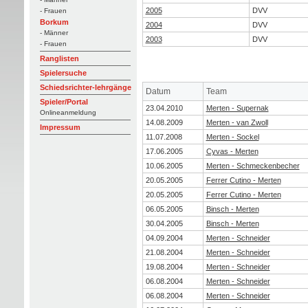
2005
DVV
- Frauen
Borkum
2004
DVV
- Männer
2003
DVV
- Frauen
Ranglisten
Spielersuche
Schiedsrichter-lehrgänge
Datum
Team
Spieler/Portal
23.04.2010
Merten - Supernak
Onlineanmeldung
14.08.2009
Merten - van Zwoll
Impressum
11.07.2008
Merten - Sockel
17.06.2005
Cyvas - Merten
10.06.2005
Merten - Schmeckenbecher
20.05.2005
Ferrer Cutino - Merten
20.05.2005
Ferrer Cutino - Merten
06.05.2005
Binsch - Merten
30.04.2005
Binsch - Merten
04.09.2004
Merten - Schneider
21.08.2004
Merten - Schneider
19.08.2004
Merten - Schneider
06.08.2004
Merten - Schneider
06.08.2004
Merten - Schneider