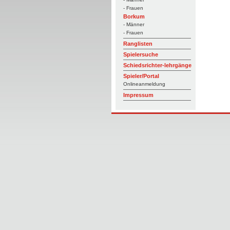
- Frauen
Borkum
- Männer
- Frauen
Ranglisten
Spielersuche
Schiedsrichter-lehrgänge
Spieler/Portal
Onlineanmeldung
Impressum