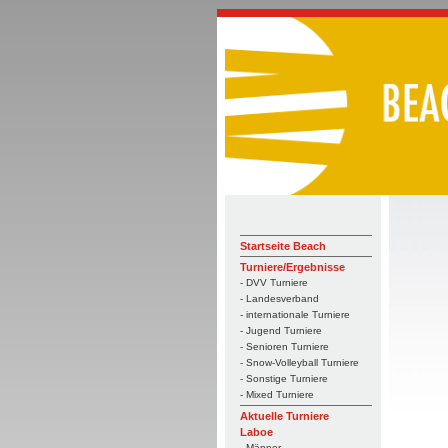
Startseite Beach
Turniere/Ergebnisse
- DVV Turniere
- Landesverband
- internationale Turniere
- Jugend Turniere
- Senioren Turniere
- Snow-Volleyball Turniere
- Sonstige Turniere
- Mixed Turniere
Aktuelle Turniere
Laboe
- Männer