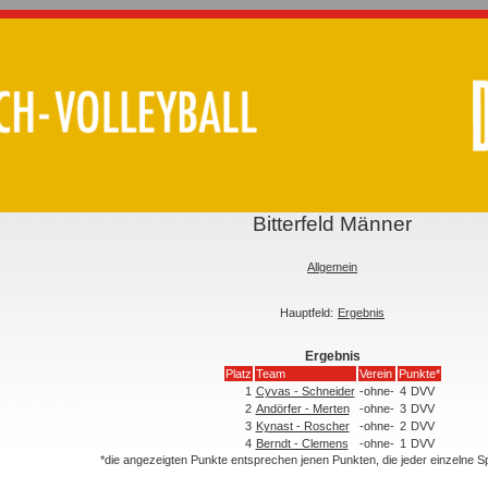
Bitterfeld Männer
Allgemein
Hauptfeld:
Ergebnis
Ergebnis
Platz
Team
Verein
Punkte*
1
Cyvas - Schneider
-ohne-
4
DVV
2
Andörfer - Merten
-ohne-
3
DVV
3
Kynast - Roscher
-ohne-
2
DVV
4
Berndt - Clemens
-ohne-
1
DVV
*die angezeigten Punkte entsprechen jenen Punkten, die jeder einzelne 