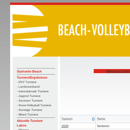
Allgemeine Date
Startseite Beach
Turniere/Ergebnisse
- DVV Turniere
- Landesverband
- internationale Turniere
- Jugend Turniere
- Senioren Turniere
- Snow-Volleyball Turniere
- Sonstige Turniere
- Mixed Turniere
Saison
Serie
Aktuelle Turniere
Laboe
2026
Senioren
- Männer