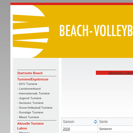
Allgemeine Date
Startseite Beach
Turniere/Ergebnisse
- DVV Turniere
- Landesverband
- internationale Turniere
- Jugend Turniere
- Senioren Turniere
- Snow-Volleyball Turniere
- Sonstige Turniere
- Mixed Turniere
Saison
Serie
Aktuelle Turniere
Laboe
2026
Senioren
- Männer