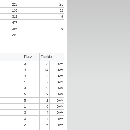
222
21
130
32
313
6
478
1
396
0
295
1
Platz
Punkte
3
3
DVV
3
14
DVV
3
3
DVV
1
7
DVV
4
3
DVV
5
2
DVV
5
2
DVV
1
8
DVV
3
4
DVV
3
4
DVV
2
6
DVV