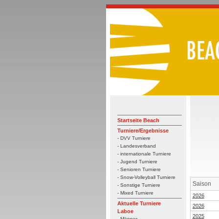
Startseite Beach
Turniere/Ergebnisse
- DVV Turniere
- Landesverband
- internationale Turniere
- Jugend Turniere
- Senioren Turniere
- Snow-Volleyball Turniere
Saison
- Sonstige Turniere
- Mixed Turniere
2026
Aktuelle Turniere
2026
Laboe
2025
- Männer