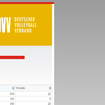
Punkte
224
27
111
0
152
37