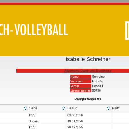
Isabelle Schreiner
Allgemeine Daten und Ergebnisse
Name
Schreiner
Vorname
Isabelle
Verein
Beach L
Lizenznummer
58756
Ranglistenplätze
Serie
Bezug
Platz
DVV
03.08.2026
Jugend
19.01.2026
DVV
29.12.2025