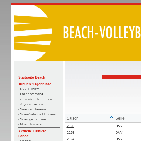
Startseite Beach
Turniere/Ergebnisse
- DVV Turniere
- Landesverband
- internationale Turniere
- Jugend Turniere
- Senioren Turniere
- Snow-Volleyball Turniere
Saison
Serie
- Sonstige Turniere
- Mixed Turniere
2026
DVV
Aktuelle Turniere
2025
DVV
Laboe
2024
DVV
- Männer