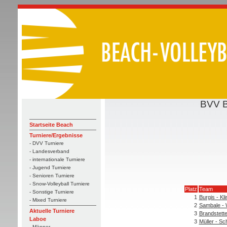
BVV B
Startseite Beach
Turniere/Ergebnisse
- DVV Turniere
- Landesverband
- internationale Turniere
- Jugend Turniere
- Senioren Turniere
- Snow-Volleyball Turniere
Platz
Team
- Sonstige Turniere
1
Burgis - Kli
- Mixed Turniere
2
Sambale - 
Aktuelle Turniere
3
Brandstette
Laboe
3
Müller - S
- Männer