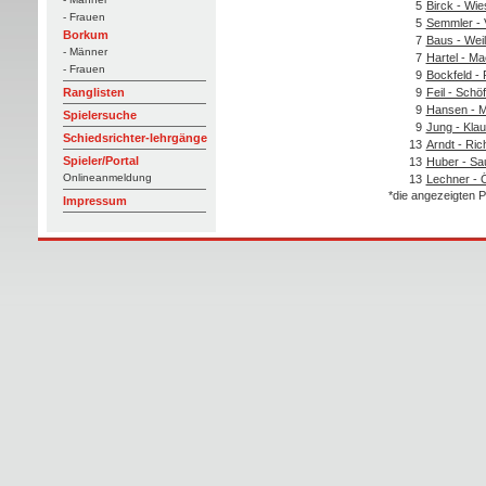
5
Birck - Wie
- Frauen
5
Semmler - 
Borkum
7
Baus - We
- Männer
7
Hartel - Ma
- Frauen
9
Bockfeld - 
9
Feil - Schöf
Ranglisten
9
Hansen - M
Spielersuche
9
Jung - Kla
Schiedsrichter-lehrgänge
13
Arndt - Ric
Spieler/Portal
13
Huber - Sa
Onlineanmeldung
13
Lechner - 
*die angezeigten P
Impressum