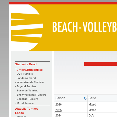
Startseite Beach
Turniere/Ergebnisse
- DVV Turniere
- Landesverband
- internationale Turniere
- Jugend Turniere
- Senioren Turniere
- Snow-Volleyball Turniere
Saison
Serie
- Sonstige Turniere
- Mixed Turniere
2026
Mixed
Aktuelle Turniere
2025
Mixed
Laboe
2024
DVV
- Männer