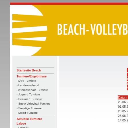
Startseite Beach
Turniere/Ergebnisse
- DVV Turniere
- Landesverband
- internationale Turniere
- Jugend Turniere
Datum
- Senioren Turniere
25.06.
- Snow-Volleyball Turniere
01.05.
- Sonstige Turniere
20.05.
- Mixed Turniere
25.06.
Aktuelle Turniere
14.05.
Laboe
- Männer