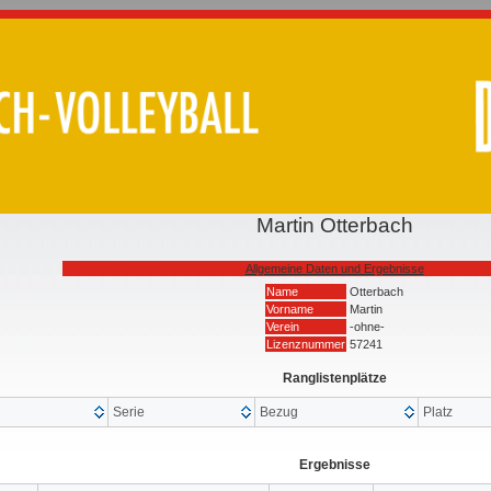
Martin Otterbach
Allgemeine Daten und Ergebnisse
Name
Otterbach
Vorname
Martin
Verein
-ohne-
Lizenznummer
57241
Ranglistenplätze
Serie
Bezug
Platz
Ergebnisse