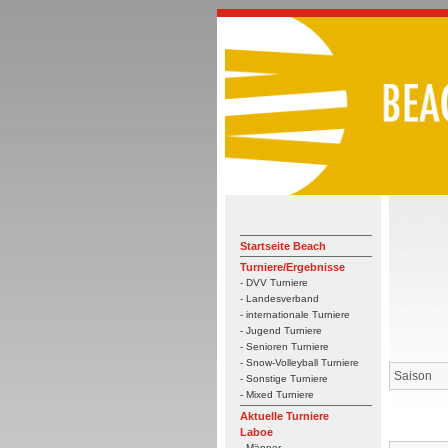
Startseite Beach
Turniere/Ergebnisse
- DVV Turniere
- Landesverband
- internationale Turniere
- Jugend Turniere
- Senioren Turniere
- Snow-Volleyball Turniere
Saison
- Sonstige Turniere
- Mixed Turniere
Aktuelle Turniere
Laboe
- Männer