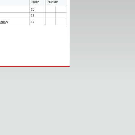
Platz
Punkte
13
17
hhof)
17