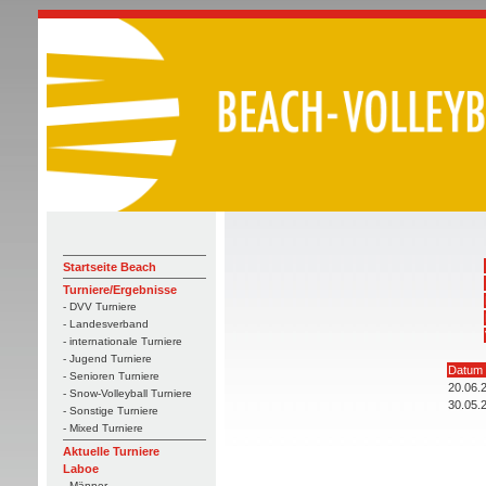
Startseite Beach
Turniere/Ergebnisse
- DVV Turniere
- Landesverband
- internationale Turniere
- Jugend Turniere
Datum
- Senioren Turniere
20.06.
- Snow-Volleyball Turniere
30.05.
- Sonstige Turniere
- Mixed Turniere
Aktuelle Turniere
Laboe
- Männer