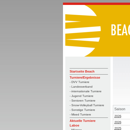
Startseite Beach
Turniere/Ergebnisse
- DVV Turniere
- Landesverband
- internationale Turniere
- Jugend Turniere
- Senioren Turniere
- Snow-Volleyball Turniere
Saison
- Sonstige Turniere
- Mixed Turniere
2026
Aktuelle Turniere
2026
Laboe
2025
- Männer