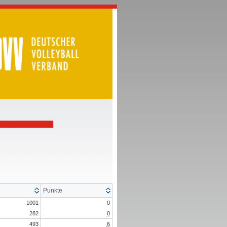
Punkte
1001
0
282
0
493
6