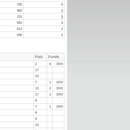
755
0
482
3
211
3
591
0
512
2
436
2
Platz
Punkte
2
6
DVV
17
13
7
1
DVV
13
2
DVV
17
1
DVV
9
7
1
DVV
9
9
13