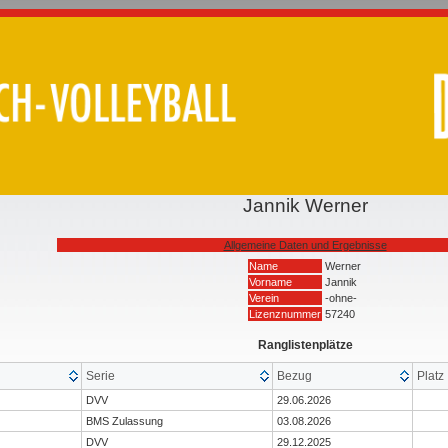
Jannik Werner
Allgemeine Daten und Ergebnisse
Name
Werner
Vorname
Jannik
Verein
-ohne-
Lizenznummer
57240
Ranglistenplätze
Serie
Bezug
Platz
DVV
29.06.2026
BMS Zulassung
03.08.2026
DVV
29.12.2025