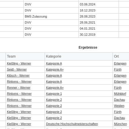
DVV
03.06.2024
DVV
18.12.2023
BMS Zulassung
28.08.2023
DVV
28.06.2021
DVV
04.01.2021
DVV
30.12.2019
Ergebnisse
Team
Kategorie
Ort
Kießling - Werner
Kategorie A
Erlangen
Seidl - Werner
Kategorie A+
Fürth
Klösch - Werner
Kategorie A
Erlangen
Rinkens - Werner
Kategorie A
Erlangen
Renner - Werner
Kategorie A+
Fürth
Rinkens - Werner
Kategorie 1
Mühldorf
Rinkens - Werner
Kategorie 2
Dachau
Rinkens - Werner
Kategorie 2
Weiden
Kießling - Werner
Kategorie 2
Fürth
Kießling - Werner
Kategorie 2
Dachau
Kießling - Werner
Deutsche Hochschulmeisterschaften
München