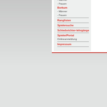
- Frauen
Borkum
- Männer
- Frauen
Ranglisten
Spielersuche
Schiedsrichter-lehrgänge
Spieler/Portal
Onlineanmeldung
Impressum