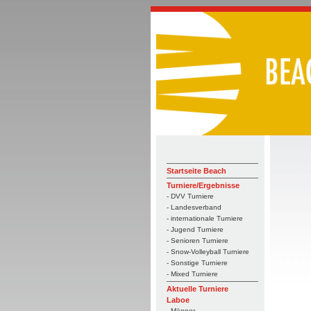
Startseite Beach
Turniere/Ergebnisse
- DVV Turniere
- Landesverband
- internationale Turniere
- Jugend Turniere
- Senioren Turniere
- Snow-Volleyball Turniere
- Sonstige Turniere
- Mixed Turniere
Aktuelle Turniere
Laboe
- Männer