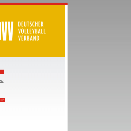
nik
te*