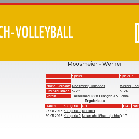
Moosmeier - Werner
Spieler 1
Spieler 2
Name, Vorname
Moosmeier, Johannes
Werner, Jan
Lizenznummer
57239
57240
Verein
Turnerbund 1888 Erlangen e.V.
-ohne-
Ergebnisse
Datum
Kategorie
Ort
Platz
Punk
27.06.2015
Kategorie 2
Mühldorf
17
30.05.2015
Kategorie 2
Unterschleißheim (Lohhof)
17