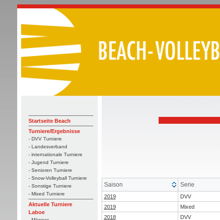
Startseite Beach
Turniere/Ergebnisse
- DVV Turniere
- Landesverband
- internationale Turniere
- Jugend Turniere
- Senioren Turniere
- Snow-Volleyball Turniere
Saison
Serie
- Sonstige Turniere
- Mixed Turniere
2019
DVV
Aktuelle Turniere
2019
Mixed
Laboe
2018
DVV
- Männer