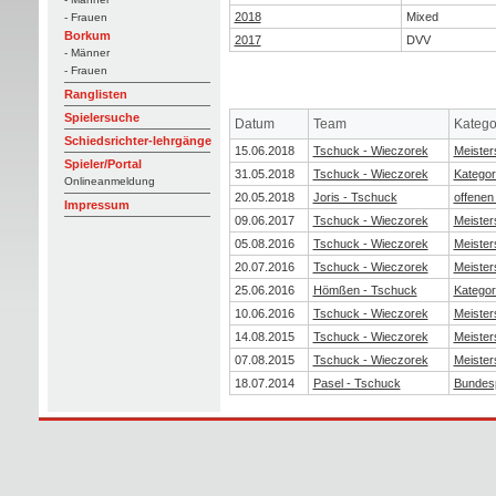
2018
Mixed
- Frauen
Borkum
2017
DVV
- Männer
- Frauen
Ranglisten
Spielersuche
Datum
Team
Katego
Schiedsrichter-lehrgänge
15.06.2018
Tschuck - Wieczorek
Meister
Spieler/Portal
31.05.2018
Tschuck - Wieczorek
Kategor
Onlineanmeldung
20.05.2018
Joris - Tschuck
offenen
Impressum
09.06.2017
Tschuck - Wieczorek
Meister
05.08.2016
Tschuck - Wieczorek
Meister
20.07.2016
Tschuck - Wieczorek
Meister
25.06.2016
Hömßen - Tschuck
Kategor
10.06.2016
Tschuck - Wieczorek
Meister
14.08.2015
Tschuck - Wieczorek
Meister
07.08.2015
Tschuck - Wieczorek
Meister
18.07.2014
Pasel - Tschuck
Bundes