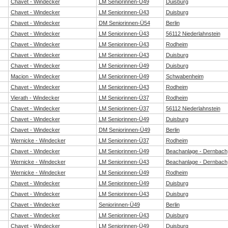
Chavet - Windecker
LM Seniorinnen-Ü49
Duisburg
Chavet - Windecker
LM Seniorinnen-Ü43
Duisburg
Chavet - Windecker
DM Seniorinnen-Ü54
Berlin
Chavet - Windecker
LM Seniorinnen-Ü43
56112 Niederlahnstein
Chavet - Windecker
LM Seniorinnen-Ü43
Rodheim
Chavet - Windecker
LM Seniorinnen-Ü43
Duisburg
Chavet - Windecker
LM Seniorinnen-Ü49
Duisburg
Macion - Windecker
LM Seniorinnen-Ü49
Schwabenheim
Chavet - Windecker
LM Seniorinnen-Ü43
Rodheim
Vierath - Windecker
LM Seniorinnen-Ü37
Rodheim
Chavet - Windecker
LM Seniorinnen-Ü37
56112 Niederlahnstein
Chavet - Windecker
LM Seniorinnen-Ü49
Duisburg
Chavet - Windecker
DM Seniorinnen-Ü49
Berlin
Wernicke - Windecker
LM Seniorinnen-Ü37
Rodheim
Chavet - Windecker
LM Seniorinnen-Ü49
Beachanlage - Dernbach
Wernicke - Windecker
LM Seniorinnen-Ü43
Beachanlage - Dernbach
Wernicke - Windecker
LM Seniorinnen-Ü49
Rodheim
Chavet - Windecker
LM Seniorinnen-Ü49
Duisburg
Chavet - Windecker
LM Seniorinnen-Ü43
Duisburg
Chavet - Windecker
Seniorinnen-Ü49
Berlin
Chavet - Windecker
LM Seniorinnen-Ü43
Duisburg
Chavet - Windecker
LM Seniorinnen-Ü49
Duisburg