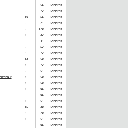
6
66
Senioren
5
72
Senioren
10
56
Senioren
5
24
Senioren
9
120
Senioren
4
32
Senioren
6
44
Senioren
9
52
Senioren
8
72
Senioren
13
60
Senioren
7
72
Senioren
9
64
Senioren
ontabaur
7
60
Senioren
7
60
Senioren
4
96
Senioren
2
96
Senioren
4
64
Senioren
15
30
Senioren
3
20
Senioren
4
64
Senioren
2
96
Senioren