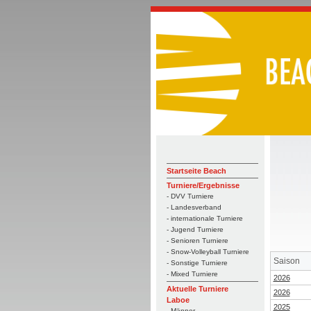
Startseite Beach
Turniere/Ergebnisse
- DVV Turniere
- Landesverband
- internationale Turniere
- Jugend Turniere
- Senioren Turniere
- Snow-Volleyball Turniere
Saison
- Sonstige Turniere
- Mixed Turniere
2026
Aktuelle Turniere
2026
Laboe
2025
- Männer