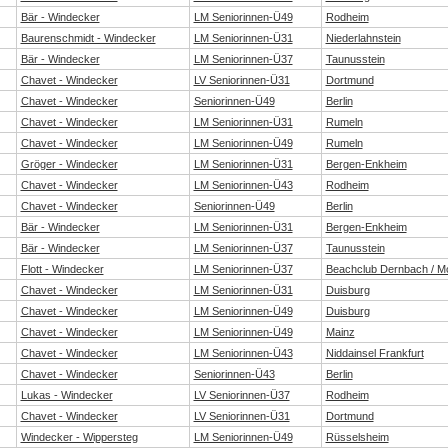
Bär - Windecker
LM Seniorinnen-Ü49
Rodheim
Baurenschmidt - Windecker
LM Seniorinnen-Ü31
Niederlahnstein
Bär - Windecker
LM Seniorinnen-Ü37
Taunusstein
Chavet - Windecker
LV Seniorinnen-Ü31
Dortmund
Chavet - Windecker
Seniorinnen-Ü49
Berlin
Chavet - Windecker
LM Seniorinnen-Ü31
Rumeln
Chavet - Windecker
LM Seniorinnen-Ü49
Rumeln
Gröger - Windecker
LM Seniorinnen-Ü31
Bergen-Enkheim
Chavet - Windecker
LM Seniorinnen-Ü43
Rodheim
Chavet - Windecker
Seniorinnen-Ü49
Berlin
Bär - Windecker
LM Seniorinnen-Ü31
Bergen-Enkheim
Bär - Windecker
LM Seniorinnen-Ü37
Taunusstein
Flott - Windecker
LM Seniorinnen-Ü37
Beachclub Dernbach / M
Chavet - Windecker
LM Seniorinnen-Ü31
Duisburg
Chavet - Windecker
LM Seniorinnen-Ü49
Duisburg
Chavet - Windecker
LM Seniorinnen-Ü49
Mainz
Chavet - Windecker
LM Seniorinnen-Ü43
Niddainsel Frankfurt
Chavet - Windecker
Seniorinnen-Ü43
Berlin
Lukas - Windecker
LV Seniorinnen-Ü37
Rodheim
Chavet - Windecker
LV Seniorinnen-Ü31
Dortmund
Windecker - Wippersteg
LM Seniorinnen-Ü49
Rüsselsheim