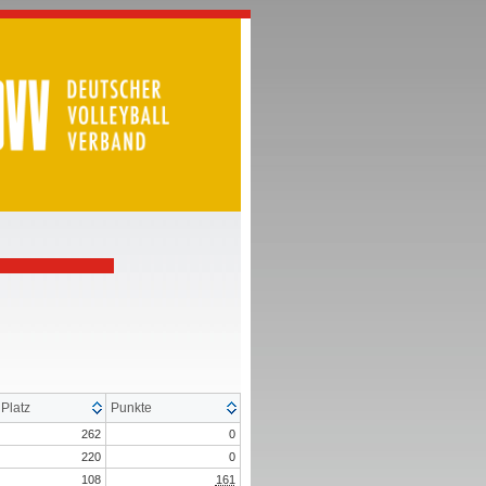
Platz
Punkte
262
0
220
0
108
161