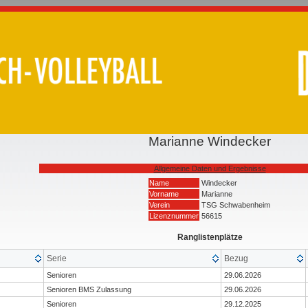
Marianne Windecker
Allgemeine Daten und Ergebnisse
Name
Windecker
Vorname
Marianne
Verein
TSG Schwabenheim
Lizenznummer
56615
Ranglistenplätze
Serie
Bezug
Senioren
29.06.2026
Senioren BMS Zulassung
29.06.2026
Senioren
29.12.2025