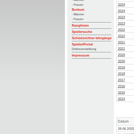
2024
- Frauen
Borkum
2024
- Männer
2023
- Frauen
2023
Ranglisten
2022
Spielersuche
2022
Schiedsrichter-lehrgänge
2021
Spieler/Portal
2021
Onlineanmeldung
2020
Impressum
2020
2019
2018
2017
2016
2015
2014
Datum
28.06.2025