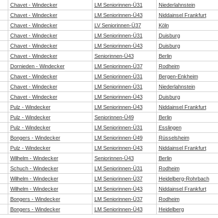
Chavet - Windecker
LM Seniorinnen-Ü31
Niederlahnstein
Chavet - Windecker
LM Seniorinnen-Ü43
Niddainsel Frankfurt
Chavet - Windecker
LV Seniorinnen-Ü37
Köln
Chavet - Windecker
LM Seniorinnen-Ü31
Duisburg
Chavet - Windecker
LM Seniorinnen-Ü43
Duisburg
Chavet - Windecker
Seniorinnen-Ü43
Berlin
Dornieden - Windecker
LM Seniorinnen-Ü37
Rodheim
Chavet - Windecker
LM Seniorinnen-Ü31
Bergen-Enkheim
Chavet - Windecker
LM Seniorinnen-Ü31
Niederlahnstein
Chavet - Windecker
LM Seniorinnen-Ü43
Duisburg
Pulz - Windecker
LM Seniorinnen-Ü43
Niddainsel Frankfurt
Pulz - Windecker
Seniorinnen-Ü49
Berlin
Pulz - Windecker
LM Seniorinnen-Ü31
Esslingen
Bongers - Windecker
LM Seniorinnen-Ü49
Rüsselsheim
Pulz - Windecker
LM Seniorinnen-Ü43
Niddainsel Frankfurt
Wilhelm - Windecker
Seniorinnen-Ü43
Berlin
Schuch - Windecker
LM Seniorinnen-Ü31
Rodheim
Wilhelm - Windecker
LM Seniorinnen-Ü37
Heidelberg-Rohrbach
Wilhelm - Windecker
LM Seniorinnen-Ü43
Niddainsel Frankfurt
Bongers - Windecker
LM Seniorinnen-Ü37
Rodheim
Bongers - Windecker
LM Seniorinnen-Ü43
Heidelberg