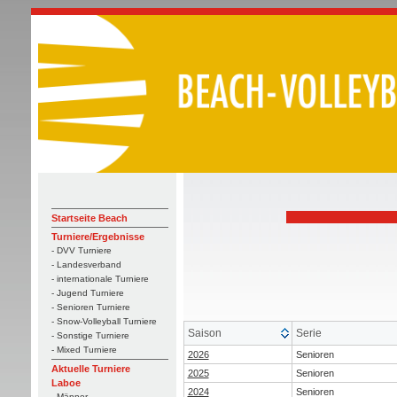
Startseite Beach
Turniere/Ergebnisse
- DVV Turniere
- Landesverband
- internationale Turniere
- Jugend Turniere
- Senioren Turniere
- Snow-Volleyball Turniere
Saison
Serie
- Sonstige Turniere
- Mixed Turniere
2026
Senioren
Aktuelle Turniere
2025
Senioren
Laboe
2024
Senioren
- Männer