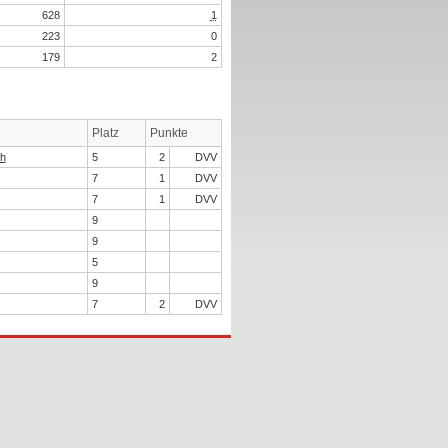
628
1
223
0
179
2
Platz
Punkte
ch
5
2
DVV
7
1
DVV
7
1
DVV
9
9
5
9
7
2
DVV