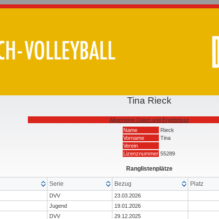
Tina Rieck
Allgemeine Daten und Ergebnisse
Name
Rieck
Vorname
Tina
Verein
Lizenznummer
55289
Ranglistenplätze
Serie
Bezug
Platz
DVV
23.03.2026
Jugend
19.01.2026
DVV
29.12.2025