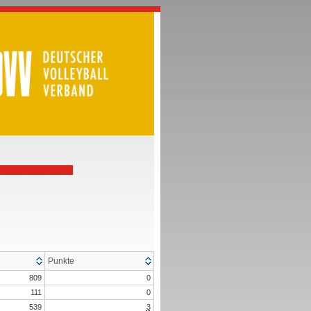
Punkte
809
0
111
0
539
3