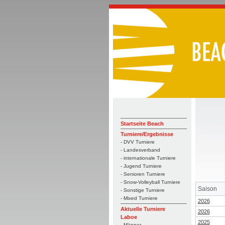
Startseite Beach
Turniere/Ergebnisse
- DVV Turniere
- Landesverband
- internationale Turniere
- Jugend Turniere
- Senioren Turniere
- Snow-Volleyball Turniere
Saison
- Sonstige Turniere
- Mixed Turniere
2026
Aktuelle Turniere
2026
Laboe
2025
- Männer