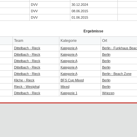
DVV
30.12.2024
DVV
08.06.2015
DVV
01.06.2015
Ergebnisse
Team
Kategorie
Ort
Dittelbach - Rieck
Kategorie A
Berlin - Funkhaus Bea
Dittelbach - Rieck
Kategorie A
Berlin
Dittelbach - Rieck
Kategorie A
Berlin
Dittelbach - Rieck
Kategorie A
Berlin
Dittelbach - Rieck
Kategorie A
Berlin - Beach Zone
Kliche - Rieck
BFS Cup Mixed
Berlin
Rieck - Westphal
Mixed
Berlin
Dittelbach - Rieck
Kategorie 1
Wriezen