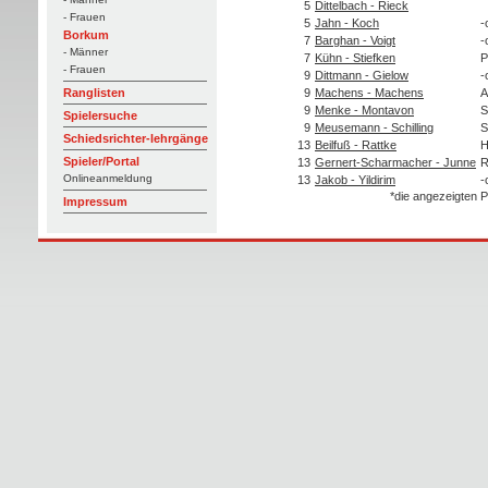
5
Dittelbach - Rieck
- Frauen
5
Jahn - Koch
-
Borkum
7
Barghan - Voigt
-
- Männer
7
Kühn - Stiefken
P
- Frauen
9
Dittmann - Gielow
-
9
Machens - Machens
A
Ranglisten
9
Menke - Montavon
S
Spielersuche
9
Meusemann - Schilling
S
Schiedsrichter-lehrgänge
13
Beilfuß - Rattke
H
Spieler/Portal
13
Gernert-Scharmacher - Junne
R
Onlineanmeldung
13
Jakob - Yildirim
-
*die angezeigten P
Impressum