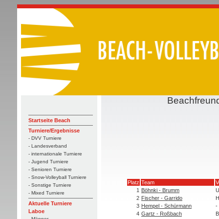
Beachfreun
Startseite Beach
Turniere/Ergebnisse
- DVV Turniere
- Landesverband
- internationale Turniere
- Jugend Turniere
- Senioren Turniere
- Snow-Volleyball Turniere
Platz
Team
V
- Sonstige Turniere
1
Böhnki - Brumm
U
- Mixed Turniere
2
Fischer - Garrido
H
Aktuelle Turniere
3
Hempel - Schürmann
-
Laboe
4
Gartz - Roßbach
- Männer