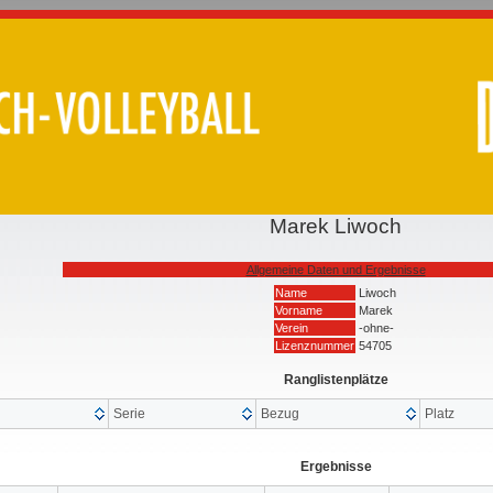
Marek Liwoch
Allgemeine Daten und Ergebnisse
Name
Liwoch
Vorname
Marek
Verein
-ohne-
Lizenznummer
54705
Ranglistenplätze
Serie
Bezug
Platz
Ergebnisse