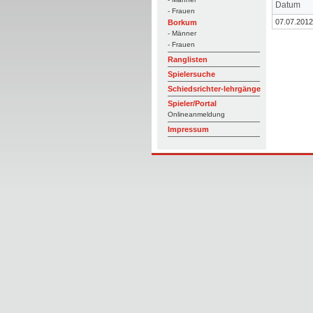
Datum
- Frauen
07.07.2012
Borkum
- Männer
- Frauen
Ranglisten
Spielersuche
Schiedsrichter-lehrgänge
Spieler/Portal
Onlineanmeldung
Impressum