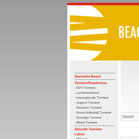
Startseite Beach
Turniere/Ergebnisse
- DVV Turniere
- Landesverband
- internationale Turniere
- Jugend Turniere
- Senioren Turniere
- Snow-Volleyball Turniere
Saison
- Sonstige Turniere
- Mixed Turniere
Aktuelle Turniere
Laboe
- Männer