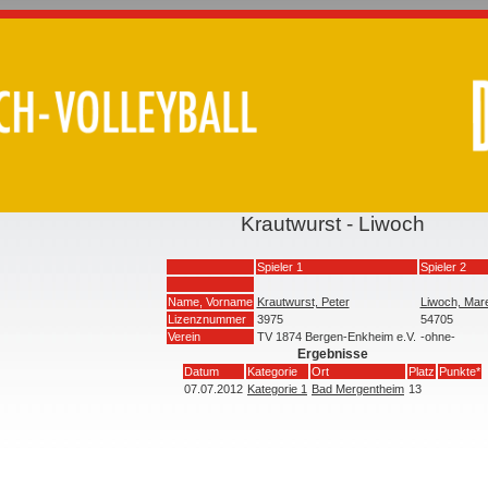
Krautwurst - Liwoch
Spieler 1
Spieler 2
Name, Vorname
Krautwurst, Peter
Liwoch, Mar
Lizenznummer
3975
54705
Verein
TV 1874 Bergen-Enkheim e.V.
-ohne-
Ergebnisse
Datum
Kategorie
Ort
Platz
Punkte*
07.07.2012
Kategorie 1
Bad Mergentheim
13