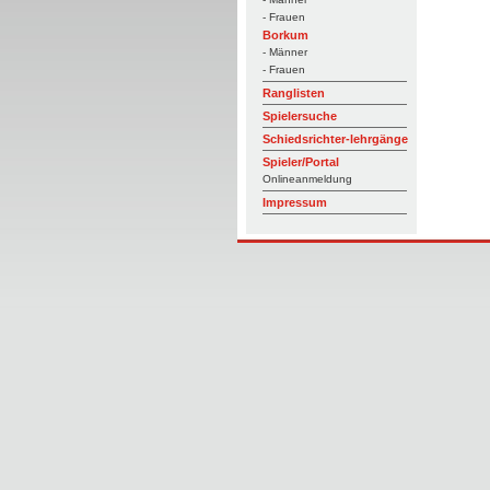
- Frauen
Borkum
- Männer
- Frauen
Ranglisten
Spielersuche
Schiedsrichter-lehrgänge
Spieler/Portal
Onlineanmeldung
Impressum