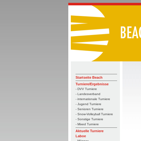
Startseite Beach
Turniere/Ergebnisse
- DVV Turniere
- Landesverband
- internationale Turniere
- Jugend Turniere
- Senioren Turniere
- Snow-Volleyball Turniere
- Sonstige Turniere
- Mixed Turniere
Aktuelle Turniere
Laboe
- Männer