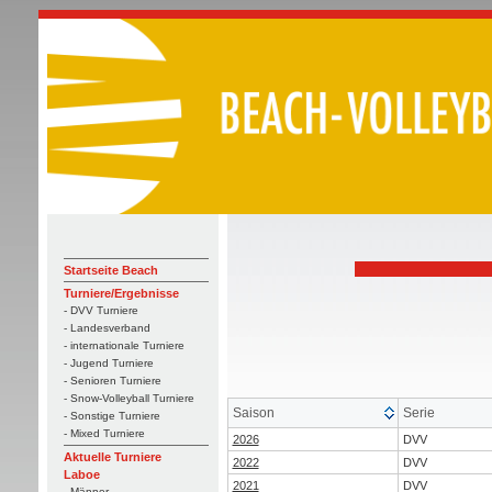
Startseite Beach
Turniere/Ergebnisse
- DVV Turniere
- Landesverband
- internationale Turniere
- Jugend Turniere
- Senioren Turniere
- Snow-Volleyball Turniere
Saison
Serie
- Sonstige Turniere
- Mixed Turniere
2026
DVV
Aktuelle Turniere
2022
DVV
Laboe
2021
DVV
- Männer