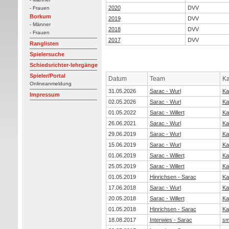
2020
DVV
- Frauen
Borkum
2019
DVV
- Männer
2018
DVV
- Frauen
2017
DVV
Ranglisten
Spielersuche
Schiedsrichter-lehrgänge
Spieler/Portal
Datum
Team
Ka
Onlineanmeldung
31.05.2026
Sarac - Wurl
Ka
Impressum
02.05.2026
Sarac - Wurl
Ka
01.05.2022
Sarac - Willert
Ka
26.06.2021
Sarac - Wurl
Ka
29.06.2019
Sarac - Wurl
Ka
15.06.2019
Sarac - Wurl
Ka
01.06.2019
Sarac - Willert
Ka
25.05.2019
Sarac - Willert
Ka
01.05.2019
Hinrichsen - Sarac
Ka
17.06.2018
Sarac - Wurl
Ka
20.05.2018
Sarac - Willert
Ka
01.05.2018
Hinrichsen - Sarac
Ka
18.08.2017
Interwies - Sarac
sm