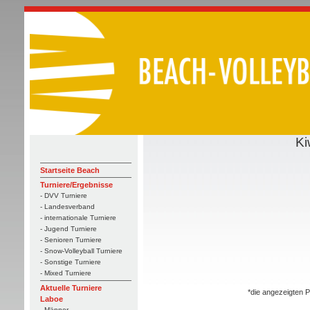
Ki
Startseite Beach
Turniere/Ergebnisse
- DVV Turniere
- Landesverband
- internationale Turniere
- Jugend Turniere
- Senioren Turniere
- Snow-Volleyball Turniere
- Sonstige Turniere
- Mixed Turniere
Aktuelle Turniere
*die angezeigten P
Laboe
- Männer