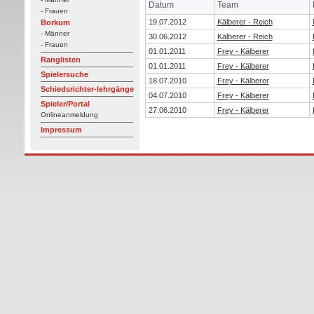
Datum
Team
- Frauen
19.07.2012
Kälberer - Reich
Borkum
- Männer
30.06.2012
Kälberer - Reich
- Frauen
01.01.2011
Frey - Kälberer
Ranglisten
01.01.2011
Frey - Kälberer
Spielersuche
18.07.2010
Frey - Kälberer
Schiedsrichter-lehrgänge
04.07.2010
Frey - Kälberer
Spieler/Portal
27.06.2010
Frey - Kälberer
Onlineanmeldung
Impressum