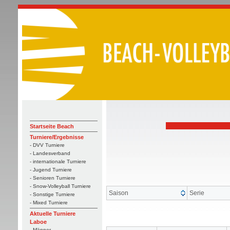
Startseite Beach
Turniere/Ergebnisse
- DVV Turniere
- Landesverband
- internationale Turniere
- Jugend Turniere
- Senioren Turniere
- Snow-Volleyball Turniere
Saison
Serie
- Sonstige Turniere
- Mixed Turniere
Aktuelle Turniere
Laboe
- Männer