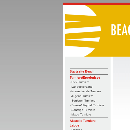
Startseite Beach
Turniere/Ergebnisse
- DVV Turniere
- Landesverband
- internationale Turniere
- Jugend Turniere
- Senioren Turniere
- Snow-Volleyball Turniere
- Sonstige Turniere
- Mixed Turniere
Aktuelle Turniere
Laboe
- Männer