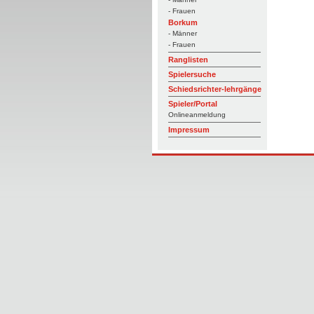
- Frauen
Borkum
- Männer
- Frauen
Ranglisten
Spielersuche
Schiedsrichter-lehrgänge
Spieler/Portal
Onlineanmeldung
Impressum