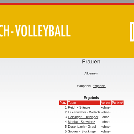
Frauen
Allgemein
Hauptfeld:
Ergebnis
Ergebnis
Platz
Team
Verein
Punkte*
1
Reich - Stängle
-ohne-
2
Eckenweber - Welsch
-ohne-
3
Heininger - Heininger
-ohne-
4
Menke - Schwiertz
-ohne-
5
Dosenbach - Grasi
-ohne-
5
Sopjani - Stockinger
-ohne-