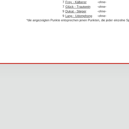
7
Frey - Kälberer
-ohne-
7
Glück - Trautwein
-ohne-
9
Dukat - Stieper
-ohne-
9
Lang - Udomphong
-ohne-
*die angezeigten Punkte entsprechen jenen Punkten, die jeder einzelne 