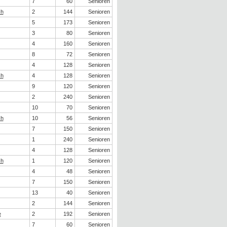
7
60
Senioren
ch
2
144
Senioren
5
173
Senioren
3
80
Senioren
4
160
Senioren
8
72
Senioren
4
128
Senioren
ch
4
128
Senioren
9
120
Senioren
2
240
Senioren
10
70
Senioren
ch
10
56
Senioren
7
150
Senioren
1
240
Senioren
4
128
Senioren
ch
1
120
Senioren
4
48
Senioren
7
150
Senioren
13
40
Senioren
2
144
Senioren
e
2
192
Senioren
7
60
Senioren