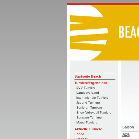
Startseite Beach
Turniere/Ergebnisse
- DVV Turniere
- Landesverband
- internationale Turniere
- Jugend Turniere
- Senioren Turniere
- Snow-Volleyball Turniere
- Sonstige Turniere
- Mixed Turniere
Saison
Aktuelle Turniere
Laboe
2026
- Männer