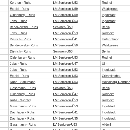
Kersten - Ruhs
LM Senioren-Ü53
Rodheim
Etzold - Ruhs
LM Senioren-Ü59
Waldgirmes
Oldenburg - Ruhs
LM Senioren-Ü59
Ingolstadt
Jabs - Ruhs
LM Senioren-Ü53
Ingolstadt
Bendikowski - Ruhs
Senioren-Ü59
Berlin
Jabs - Ruhs
LM Senioren-Ü53
Rodheim
Dietrich - Ruhs
LM Senioren-Ü41
Unterföhring
Bendikowski - Ruhs
LM Senioren-Ü59
Waldgirmes
Dietrich - Ruhs
Senioren-Ü53
Berlin
Oldenburg - Ruhs
LM Senioren-Ü53
Rodheim
Jabs - Ruhs
LM Senioren-Ü47
Ulm
Jabs - Ruhs
LM Senioren-Ü53
Ingolstadt
Etzold - Ruhs
LM Senioren-Ü53
Crimmitschau
Ruhs - Schumann
LM Senioren-Ü53
Heidelberg-Rohrba
Gassmann - Ruhs
Senioren-Ü53
Berlin
Oldenburg - Ruhs
LM Senioren-Ü47
Rodheim
Ruhs - Wichtel
LM Senioren-Ü53
Rodheim
Gassmann - Ruhs
LM Senioren-Ü53
Ingolstadt
Dachlauer - Ruhs
LM Senioren-Ü41
Ingolstadt
Dachlauer - Ruhs
LM Senioren-Ü35
Ingolstadt
Gassmann - Ruhs
LV Senioren-Ü53
Altdorf