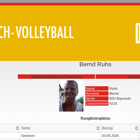
Bernd Ruhs
Allgemeine Daten und Ergebnisse
Portrait
Name
Ruhs
Vorname
Bernd
Verein
BSV Bayreuth
Lizenznummer
4219
Ranglistenplätze
Serie
Bezug
Senioren
03.08.2026