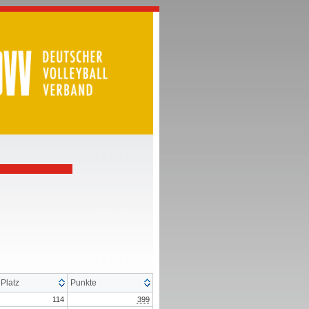
Platz
Punkte
114
399