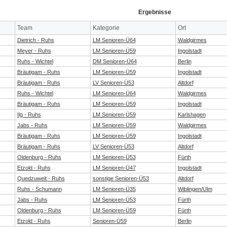
Ergebnisse
Team
Kategorie
Ort
Dietrich - Ruhs
LM Senioren-Ü64
Waldgirmes
Meyer - Ruhs
LM Senioren-Ü59
Ingolstadt
Ruhs - Wichtel
DM Senioren-Ü64
Berlin
Bräutigam - Ruhs
LM Senioren-Ü59
Ingolstadt
Bräutigam - Ruhs
LV Senioren-Ü53
Altdorf
Ruhs - Wichtel
LM Senioren-Ü64
Waldgirmes
Bräutigam - Ruhs
LM Senioren-Ü59
Ingolstadt
Ilg - Ruhs
LM Senioren-Ü59
Karlshagen
Jabs - Ruhs
LM Senioren-Ü59
Waldgirmes
Bräutigam - Ruhs
LM Senioren-Ü59
Ingolstadt
Bräutigam - Ruhs
LV Senioren-Ü53
Altdorf
Oldenburg - Ruhs
LM Senioren-Ü53
Fürth
Etzold - Ruhs
LM Senioren-Ü47
Ingolstadt
Quedzuweit - Ruhs
sonstige Senioren-Ü53
Altdorf
Ruhs - Schumann
LM Senioren-Ü35
Wiblingen/Ulm
Jabs - Ruhs
LM Senioren-Ü53
Fürth
Oldenburg - Ruhs
LM Senioren-Ü59
Fürth
Etzold - Ruhs
Senioren-Ü59
Berlin