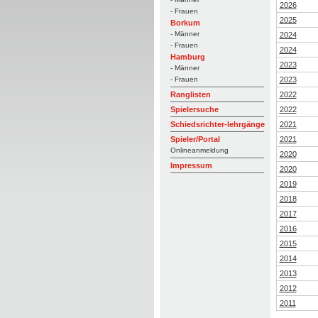
2026
- Frauen
2025
Borkum
- Männer
2024
- Frauen
2024
Hamburg
2023
- Männer
2023
- Frauen
2022
Ranglisten
2022
Spielersuche
2021
Schiedsrichter-lehrgänge
2021
Spieler/Portal
Onlineanmeldung
2020
Impressum
2020
2019
2018
2017
2016
2015
2014
2013
2012
2011