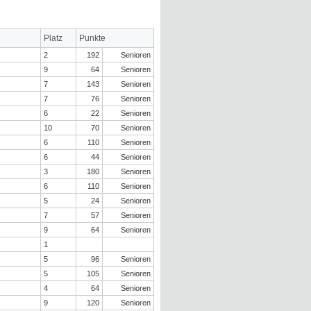
Platz
Punkte
2
192
Senioren
9
64
Senioren
7
143
Senioren
7
76
Senioren
6
22
Senioren
10
70
Senioren
6
110
Senioren
6
44
Senioren
3
180
Senioren
6
110
Senioren
5
24
Senioren
7
57
Senioren
9
64
Senioren
1
5
96
Senioren
5
105
Senioren
4
64
Senioren
9
120
Senioren