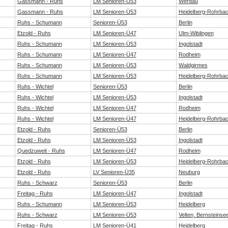
Gassmann - Ruhs
LM Senioren-Ü53
Werdau
Gassmann - Ruhs
LM Senioren-Ü53
Heidelberg-Rohrba
Ruhs - Schumann
Senioren-Ü53
Berlin
Etzold - Ruhs
LM Senioren-Ü47
Ulm-Wiblingen
Ruhs - Schumann
LM Senioren-Ü53
Ingolstadt
Ruhs - Schumann
LM Senioren-Ü47
Rodheim
Ruhs - Schumann
LM Senioren-Ü53
Waldgirmes
Ruhs - Schumann
LM Senioren-Ü53
Heidelberg-Rohrba
Ruhs - Wichtel
Senioren-Ü53
Berlin
Ruhs - Wichtel
LM Senioren-Ü53
Ingolstadt
Ruhs - Wichtel
LM Senioren-Ü47
Rodheim
Ruhs - Wichtel
LM Senioren-Ü47
Heidelberg-Rohrba
Etzold - Ruhs
Senioren-Ü53
Berlin
Etzold - Ruhs
LM Senioren-Ü53
Ingolstadt
Quedzuweit - Ruhs
LM Senioren-Ü47
Rodheim
Etzold - Ruhs
LM Senioren-Ü53
Heidelberg-Rohrba
Etzold - Ruhs
LV Senioren-Ü35
Neuburg
Ruhs - Schwarz
Senioren-Ü53
Berlin
Freitag - Ruhs
LM Senioren-Ü47
Ingolstadt
Ruhs - Schumann
LM Senioren-Ü53
Heidelberg
Ruhs - Schwarz
LM Senioren-Ü53
Velten, Bernsteinse
Freitag - Ruhs
LM Senioren-Ü41
Heidelberg