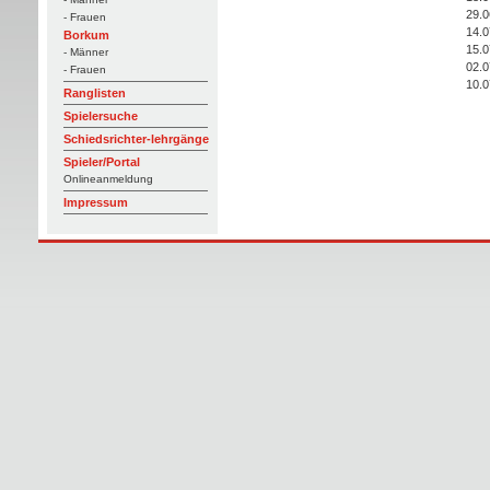
29.0
- Frauen
14.0
Borkum
15.0
- Männer
02.0
- Frauen
10.0
Ranglisten
Spielersuche
Schiedsrichter-lehrgänge
Spieler/Portal
Onlineanmeldung
Impressum