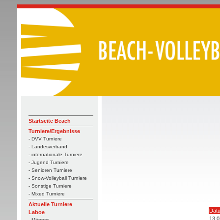
Startseite Beach
Turniere/Ergebnisse
- DVV Turniere
- Landesverband
- internationale Turniere
- Jugend Turniere
- Senioren Turniere
- Snow-Volleyball Turniere
- Sonstige Turniere
- Mixed Turniere
Aktuelle Turniere
Dat
Laboe
13.0
- Männer