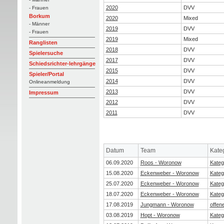
2020
DVV
- Frauen
Borkum
2020
Mixed
- Männer
2019
DVV
- Frauen
2019
Mixed
Ranglisten
2018
DVV
Spielersuche
2017
DVV
Schiedsrichter-lehrgänge
2015
DVV
Spieler/Portal
2014
DVV
Onlineanmeldung
2013
DVV
Impressum
2012
DVV
2011
DVV
Datum
Team
Kate
06.09.2020
Roos - Woronow
Kateg
15.08.2020
Eckenweber - Woronow
Kateg
25.07.2020
Eckenweber - Woronow
Kateg
18.07.2020
Eckenweber - Woronow
Kateg
17.08.2019
Jungmann - Woronow
offen
03.08.2019
Hopt - Woronow
Kateg