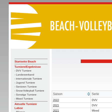
Startseite Beach
Turniere/Ergebnisse
- DVV Turniere
- Landesverband
- internationale Turniere
- Jugend Turniere
- Senioren Turniere
- Snow-Volleyball Turniere
Saison
Serie
- Sonstige Turniere
- Mixed Turniere
2022
DVV
Aktuelle Turniere
2021
DVV
Laboe
2021
Mixed
- Männer