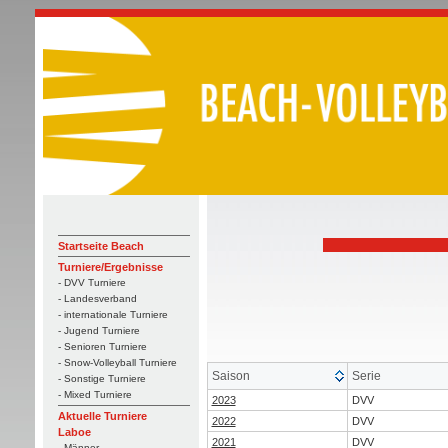
Startseite Beach
Turniere/Ergebnisse
- DVV Turniere
- Landesverband
- internationale Turniere
- Jugend Turniere
- Senioren Turniere
- Snow-Volleyball Turniere
Saison
Serie
- Sonstige Turniere
- Mixed Turniere
2023
DVV
Aktuelle Turniere
2022
DVV
Laboe
2021
DVV
- Männer