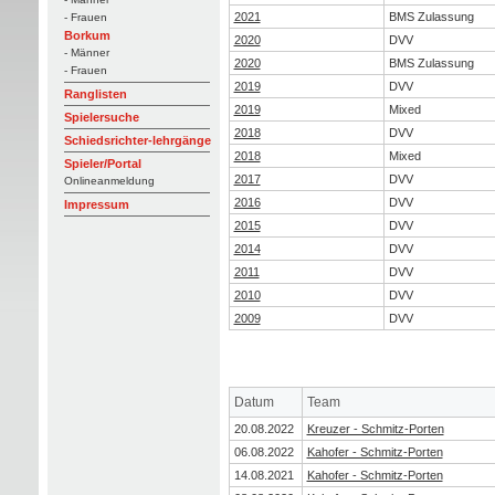
2021
BMS Zulassung
- Frauen
Borkum
2020
DVV
- Männer
2020
BMS Zulassung
- Frauen
2019
DVV
Ranglisten
2019
Mixed
Spielersuche
2018
DVV
Schiedsrichter-lehrgänge
2018
Mixed
Spieler/Portal
2017
DVV
Onlineanmeldung
2016
DVV
Impressum
2015
DVV
2014
DVV
2011
DVV
2010
DVV
2009
DVV
Datum
Team
20.08.2022
Kreuzer - Schmitz-Porten
06.08.2022
Kahofer - Schmitz-Porten
14.08.2021
Kahofer - Schmitz-Porten