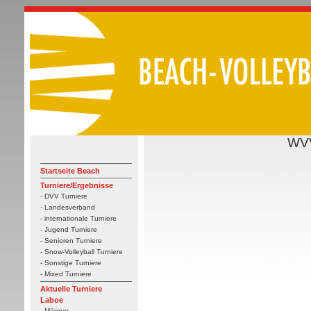
WVV
Startseite Beach
Turniere/Ergebnisse
- DVV Turniere
- Landesverband
- internationale Turniere
- Jugend Turniere
- Senioren Turniere
- Snow-Volleyball Turniere
- Sonstige Turniere
- Mixed Turniere
Aktuelle Turniere
Laboe
- Männer