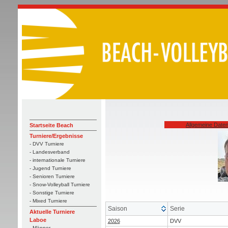
Allgemeine Date
Startseite Beach
Turniere/Ergebnisse
- DVV Turniere
- Landesverband
- internationale Turniere
- Jugend Turniere
- Senioren Turniere
- Snow-Volleyball Turniere
- Sonstige Turniere
- Mixed Turniere
Saison
Serie
Aktuelle Turniere
Laboe
2026
DVV
- Männer