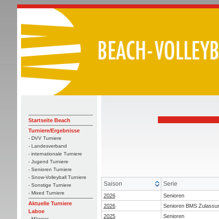
Startseite Beach
Turniere/Ergebnisse
- DVV Turniere
- Landesverband
- internationale Turniere
- Jugend Turniere
- Senioren Turniere
- Snow-Volleyball Turniere
Saison
Serie
- Sonstige Turniere
- Mixed Turniere
2026
Senioren
Aktuelle Turniere
2026
Senioren BMS Zulassu
Laboe
2025
Senioren
- Männer