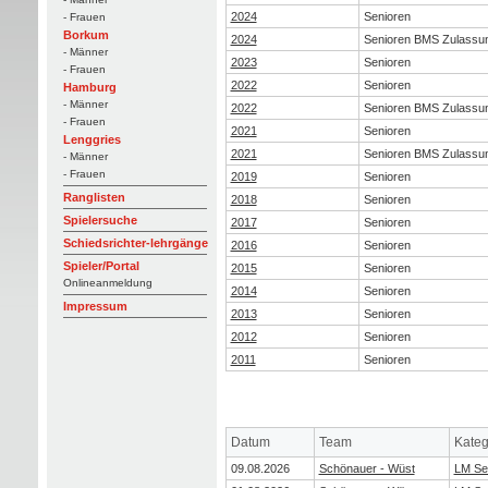
2024
Senioren
- Frauen
Borkum
2024
Senioren BMS Zulassu
- Männer
2023
Senioren
- Frauen
2022
Senioren
Hamburg
- Männer
2022
Senioren BMS Zulassu
- Frauen
2021
Senioren
Lenggries
2021
Senioren BMS Zulassu
- Männer
- Frauen
2019
Senioren
Ranglisten
2018
Senioren
Spielersuche
2017
Senioren
Schiedsrichter-lehrgänge
2016
Senioren
Spieler/Portal
2015
Senioren
Onlineanmeldung
2014
Senioren
Impressum
2013
Senioren
2012
Senioren
2011
Senioren
Datum
Team
Kateg
09.08.2026
Schönauer - Wüst
LM Se