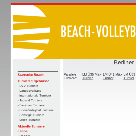
Berliner
Parallele
LM Ü35 Mä.-
LM Ü41 Mä.-
LM Ü53 
Startseite Beach
Turniere:
Turnier
Turnier
Turnier
Turniere/Ergebnisse
- DVV Turniere
- Landesverband
- internationale Turniere
- Jugend Turniere
- Senioren Turniere
- Snow-Volleyball Turniere
- Sonstige Turniere
- Mixed Turniere
Aktuelle Turniere
Laboe
- Männer