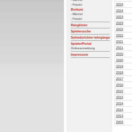
2024
- Frauen
Borkum
2024
- Männer
2023
- Frauen
2023
Ranglisten
2022
Spielersuche
2022
Schiedsrichter-lehrgänge
2021
Spieler/Portal
2021
Onlineanmeldung
2020
Impressum
2020
2019
2018
2017
2016
2015
2015
2014
2014
2013
2003