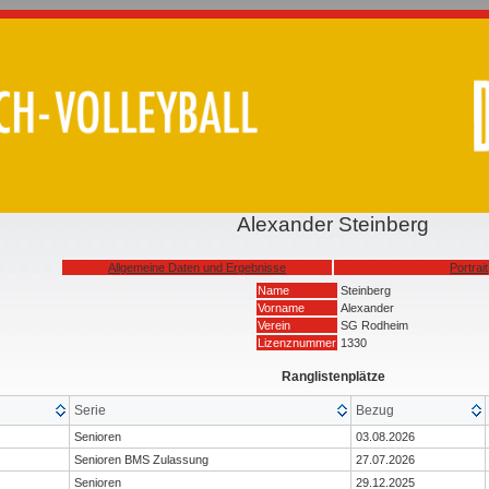
Alexander Steinberg
Allgemeine Daten und Ergebnisse
Portrait
Name
Steinberg
Vorname
Alexander
Verein
SG Rodheim
Lizenznummer
1330
Ranglistenplätze
Serie
Bezug
Senioren
03.08.2026
Senioren BMS Zulassung
27.07.2026
Senioren
29.12.2025