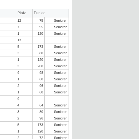
Platz
Punkte
12
75
Senioren
7
95
Senioren
1
120
Senioren
13
5
173
Senioren
3
80
Senioren
1
120
Senioren
3
200
Senioren
9
98
Senioren
1
60
Senioren
2
96
Senioren
1
60
Senioren
9
4
64
Senioren
3
80
Senioren
2
96
Senioren
5
173
Senioren
1
120
Senioren
2
72
Senioren