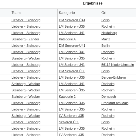
Ergebnisse
Team
Kategorie
Ort
Liebster - Steinberg
DM Senioren-Ü41
Berlin
Liebster - Steinberg
LM Senioren-Ü35
Rodheim
Liebster - Steinberg
LM Senioren-Ü41
Heidelberg
Steinberg - Zander
Kategorie A
Mainz
Liebster - Steinberg
DM Senioren-Ü41
Berlin
Liebster - Steinberg
LM Senioren-Ü41
Rodheim
Steinberg - Wacker
LM Senioren-Ü35
Rodheim
Liebster - Steinberg
LM Senioren-Ü41
56112 Niederlahnstein
Liebster - Steinberg
DM Senioren-Ü35
Berlin
Liebster - Steinberg
LM Senioren-Ü35
Bergen-Enkheim
Steinberg - Wacker
LM Senioren-Ü41
Rodheim
Steinberg - Wacker
LM Senioren-Ü35
Rodheim
Steinberg - Wacker
Kategorie 2
Dernbach
Liebster - Steinberg
LM Senioren-Ü35
Frankfurt am Main
Liebster - Steinberg
LM Senioren-Ü35
Rodheim
Steinberg - Wacker
LV Senioren-Ü35
Rodheim
Liebster - Steinberg
Senioren-Ü35
Berlin
Liebster - Steinberg
LM Senioren-Ü35
Rodheim
Liebster - Steinberg
LV Senioren-Ü35
Rodheim