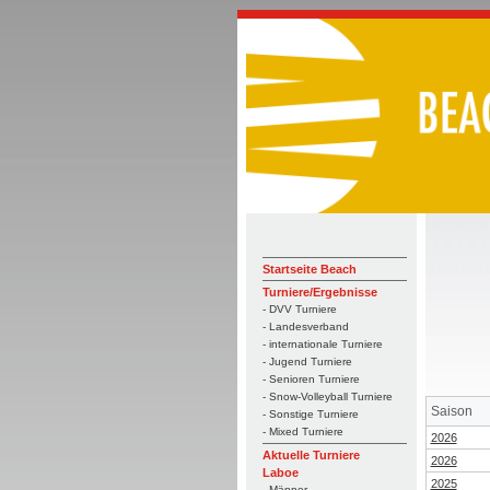
Startseite Beach
Turniere/Ergebnisse
- DVV Turniere
- Landesverband
- internationale Turniere
- Jugend Turniere
- Senioren Turniere
- Snow-Volleyball Turniere
Saison
- Sonstige Turniere
- Mixed Turniere
2026
Aktuelle Turniere
2026
Laboe
2025
- Männer