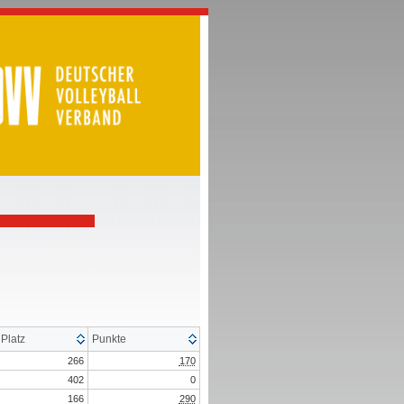
Platz
Punkte
266
170
402
0
166
290