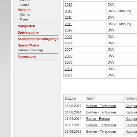
2012
DVV
- Frauen
Borkum
2012
BMS Zulassung
- Männer
2011
DVV
- Frauen
2011
BMS Zulassung
Ranglisten
2010
DVV
Spielersuche
2009
DVV
Schiedsrichter-lehrgänge
2008
DVV
Spieler/Portal
2007
DVV
Onlineanmeldung
2006
DVV
Impressum
2005
DVV
2004
DVV
2003
DVV
Datum
Team
Katego
28.06.2014
Berken - Terhoeven
Kategor
14.06.2014
Berken - Terhoeven
Kategor
27.04.2014
Barton - Berken
Kategor
06.07.2013
Berken - Terhoeven
Kategor
28.06.2013
Berken - Terhoeven
Kategor