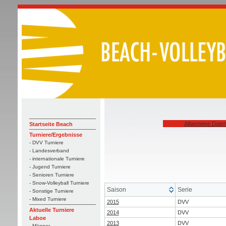
Allgemeine Date
Startseite Beach
Turniere/Ergebnisse
- DVV Turniere
- Landesverband
- internationale Turniere
- Jugend Turniere
- Senioren Turniere
- Snow-Volleyball Turniere
Saison
Serie
- Sonstige Turniere
- Mixed Turniere
2015
DVV
Aktuelle Turniere
2014
DVV
Laboe
2013
DVV
- Männer