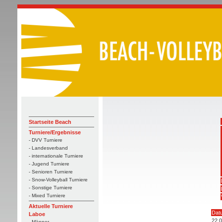
Startseite Beach
Turniere/Ergebnisse
- DVV Turniere
- Landesverband
- internationale Turniere
- Jugend Turniere
- Senioren Turniere
- Snow-Volleyball Turniere
- Sonstige Turniere
- Mixed Turniere
Aktuelle Turniere
Dat
Laboe
22.
- Männer