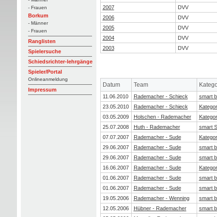
2007
DVV
- Frauen
Borkum
2006
DVV
- Männer
2005
DVV
- Frauen
2004
DVV
Ranglisten
2003
DVV
Spielersuche
Schiedsrichter-lehrgänge
Spieler/Portal
Onlineanmeldung
Datum
Team
Katego
Impressum
11.06.2010
Rademacher - Schieck
smart b
23.05.2010
Rademacher - Schieck
Kategor
03.05.2009
Holschen - Rademacher
Kategor
25.07.2008
Huth - Rademacher
smart 
07.07.2007
Rademacher - Sude
Kategor
29.06.2007
Rademacher - Sude
smart b
29.06.2007
Rademacher - Sude
smart b
16.06.2007
Rademacher - Sude
Kategor
01.06.2007
Rademacher - Sude
smart b
01.06.2007
Rademacher - Sude
smart b
19.05.2006
Rademacher - Wenning
smart b
12.05.2006
Hübner - Rademacher
smart b