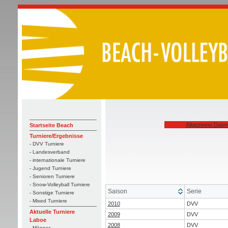
Allgemeine Date
Startseite Beach
Turniere/Ergebnisse
- DVV Turniere
- Landesverband
- internationale Turniere
- Jugend Turniere
- Senioren Turniere
- Snow-Volleyball Turniere
Saison
Serie
- Sonstige Turniere
- Mixed Turniere
2010
DVV
Aktuelle Turniere
2009
DVV
Laboe
2008
DVV
- Männer