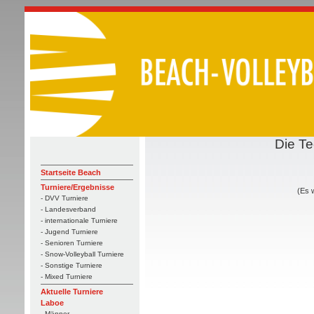
Die Te
Startseite Beach
Turniere/Ergebnisse
(Es 
- DVV Turniere
- Landesverband
- internationale Turniere
- Jugend Turniere
- Senioren Turniere
- Snow-Volleyball Turniere
- Sonstige Turniere
- Mixed Turniere
Aktuelle Turniere
Laboe
- Männer