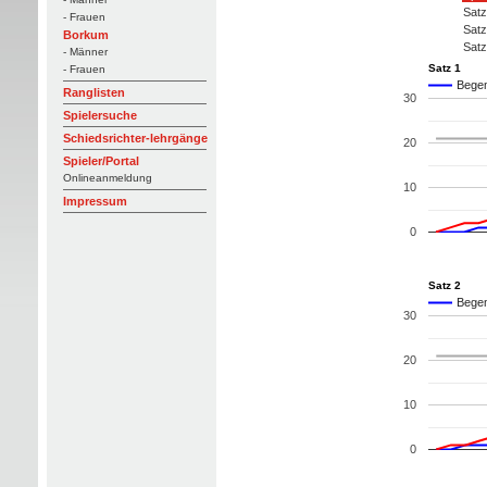
Satz
- Frauen
Satz
Borkum
Satz
- Männer
Satz 1
- Frauen
Begem
Ranglisten
30
Spielersuche
Schiedsrichter-lehrgänge
20
Spieler/Portal
Onlineanmeldung
10
Impressum
0
Satz 2
Begem
30
20
10
0