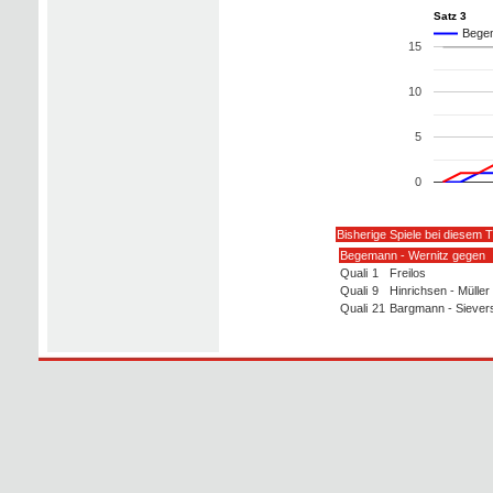
Satz 3
Begem
15
10
5
0
Bisherige Spiele bei diesem T
Begemann - Wernitz gegen
Quali
1
Freilos
Quali
9
Hinrichsen - Müller
Quali
21
Bargmann - Siever