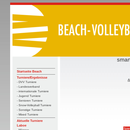
smar
Startseite Beach
Turniere/Ergebnisse
A
- DVV Turniere
- Landesverband
- internationale Turniere
- Jugend Turniere
- Senioren Turniere
- Snow-Volleyball Turniere
- Sonstige Turniere
- Mixed Turniere
Aktuelle Turniere
Laboe
Spie
- Männer