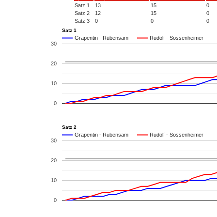
Satz 1
13
15
0
Satz 2
12
15
0
Satz 3
0
0
0
Satz 1
Grapentin - Rübensam
Rudolf - Sossenheimer
30
20
10
0
Satz 2
Grapentin - Rübensam
Rudolf - Sossenheimer
30
20
10
0