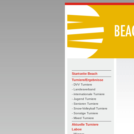
Startseite Beach
Turniere/Ergebnisse
- DVV Turniere
- Landesverband
- internationale Turniere
- Jugend Turniere
- Senioren Turniere
- Snow-Volleyball Turniere
- Sonstige Turniere
- Mixed Turniere
Aktuelle Turniere
Laboe
- Männer