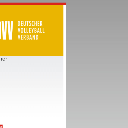
ner
er