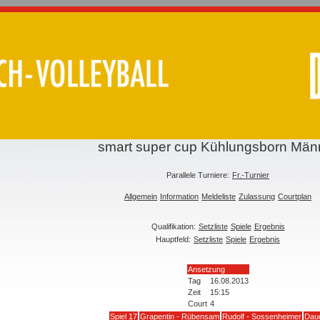
smart super cup Kühlungsborn Män
Parallele Turniere:
Fr.-Turnier
Allgemein
Information
Meldeliste
Zulassung
Courtplan
Qualifikation:
Setzliste
Spiele
Ergebnis
Hauptfeld:
Setzliste
Spiele
Ergebnis
Ansetzung
Tag
16.08.2013
Zeit
15:15
Court
4
Spiel 17
Grapentin - Rübensam
Rudolf - Sossenheimer
Dau